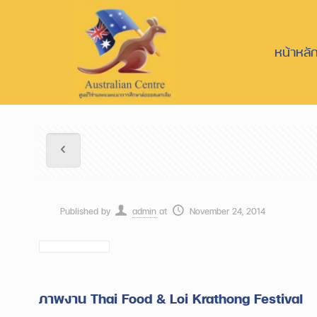
หน้าหลั
Published by
admin
at
November 24, 2014
ภาพงาน Thai Food & Loi Krathong Festival