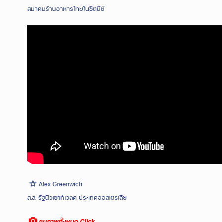
สมาคมร้านอาหารไทยในซิตนีย์
Alex Greenwich
ส.ส. รัฐนิวเซาท์เวลศ ประเทศออสเตรเลีย
ชมภาพทั้งหมด Click