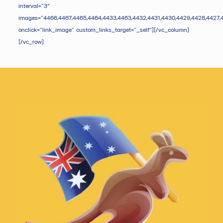
interval=”3″
images=”4466,4467,4465,4464,4433,4463,4432,4431,4430,4429,4428,4427,
onclick=”link_image” custom_links_target=”_self”][/vc_column]
[/vc_row]