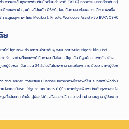
รียกว่า การประกันสุขภาพสำหรับนักเรียนต่างชาติ (OSHC) ตลอดระยะเวลาที่อาศัยอยู่
ียดเฉพาะ) คุณต้องมีประกัน OSHC ก่อนเดินทางมายังออสเตรเลีย และจะเริ่ม
ห้บริการดูแลสุขภาพ (เช่น Medibank Private, Worldcare Assist หรือ BUPA OSHC)
ีย
ี่มีคุณภาพ ส่วนสถานศึกษาอื่นๆ ทั้งหมดอย่างน้อยที่สุดจะมีเจ้าหน้าที่
าดเจ็บระหว่างที่รอแพทย์เดินทางมาถึงในกรณีฉุกเฉิน มีศูนย์การแพทย์และโรง
ูนย์ผู้ป่วยฉุกเฉินตลอด 24 ชั่วโมงในโรงพยาบาลและในเขตชานเมืองบางแห่งผู้ป่วย
n and Border Protection มีบริการแปลภาษาทางโทรศัพท์ในประเทศฟรีเพื่อช่วย
ยแบ่งออกเป็นของ ‘รัฐบาล’ และ ‘เอกชน’ ผู้ป่วยภาครัฐจะพึ่งพาประกันสุขภาพแห่ง
ทั่วประเทศ ดังนั้น ผู้ป่วยไม่ต้องกังวลว่าบริการอาจต่ำกว่ามาตรฐาน ผู้ป่วยภาค